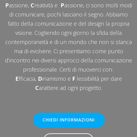
P
assione,
C
reatività e
P
assione, ci sono molti modi
di comunicare, pochi lasciano il segno. Abbiamo
fatto della comunicazione e del design la propria
visione. Cogliendo ogni giorno la sfida della
contemporaneità e di un mondo che non si stanca
mai di evolvere. Ci presentiamo come punto
d’incontro nei diversi approcci della comunicazione
professionale. Certi di muoverci con:
E
fficacia,
D
inamismo e
F
lessibilità per dare
C
arattere ad ogni progetto.
CHIEDI INFORMAZIONI