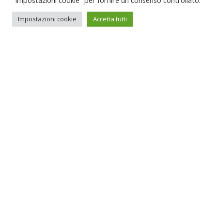
"Impostazioni cookie" per fornire un consenso controllato.
Impostazioni cookie
Accetta tutti
Your name
Your email
Oggetto
Your message (optional)