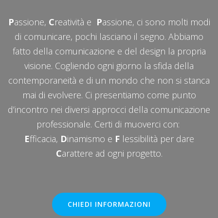
P
assione,
C
reatività e
P
assione, ci sono molti modi
di comunicare, pochi lasciano il segno. Abbiamo
fatto della comunicazione e del design la propria
visione. Cogliendo ogni giorno la sfida della
contemporaneità e di un mondo che non si stanca
mai di evolvere. Ci presentiamo come punto
d’incontro nei diversi approcci della comunicazione
professionale. Certi di muoverci con:
E
fficacia,
D
inamismo e
F
lessibilità per dare
C
arattere ad ogni progetto.
CHIEDI INFORMAZIONI