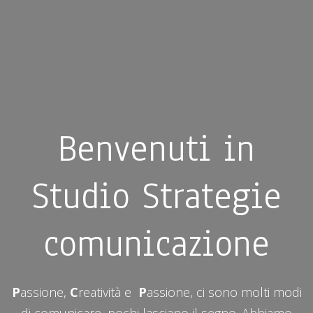
Benvenuti in
Studio Strategie
comunicazione
P
assione,
C
reatività e
P
assione, ci sono molti modi
di comunicare, pochi lasciano il segno. Abbiamo